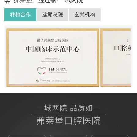
茀莱堡口腔连锁·一城两院
种植合作
建邺总院
玄武机构
BB授权茀莱堡口腔医院
ITI