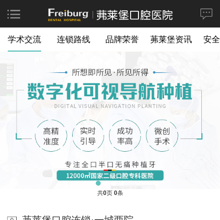
学术交流
连锁路线
品牌荣誉
茀莱堡资讯
安全
共
0
页
0
条