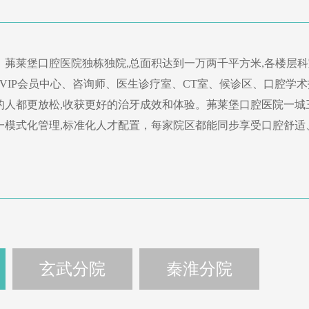
，茀莱堡口腔医院独栋独院,总面积达到一万两千平方米,各楼层科
,VIP会员中心、咨询师、医生诊疗室、CT室、候诊区、口腔学
的人都更放松,收获更好的治牙成效和体验。茀莱堡口腔医院一城
一模式化管理,标准化人才配置，每家院区都能同步享受口腔舒适
玄武分院
秦淮分院