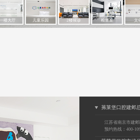
一楼大厅
儿童乐园
2楼候诊
检查室
文
茀莱堡口腔建邺
江苏省南京市建邺
预约热线：400-109