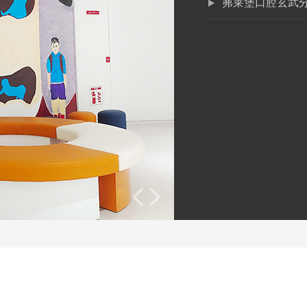
茀莱堡口腔玄武