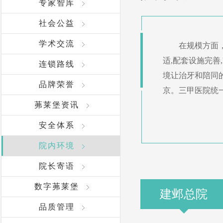
专家智库
社会公益
学术交流
在规模方面
适,配套设施完善
连锁路线
境让治牙和陪同
品牌荣誉
京。三甲医院统
茀莱堡资讯
安全体系
院内环境
院长寄语
数字茀莱堡
建邺总院
品质管理