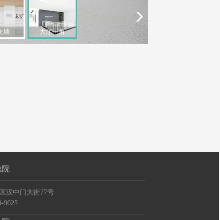
化墙
大厅一角
总院
区汉中门大街77号
-9025