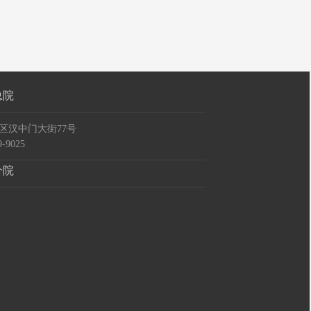
总院
区汉中门大街77号
-9025
分院