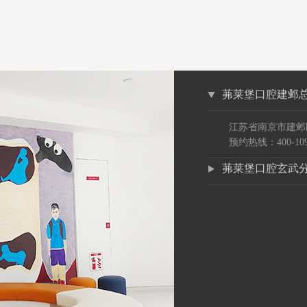
茀莱堡口腔建邺
江苏省南京市建邺
预约热线：400-109
茀莱堡口腔玄武