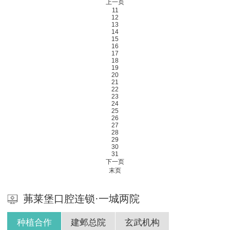
上一页
11
12
13
14
15
16
17
18
19
20
21
22
23
24
25
26
27
28
29
30
31
下一页
末页
茀莱堡口腔连锁·一城两院
种植合作
建邺总院
玄武机构