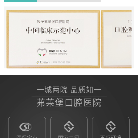
BB授权茀莱堡口腔医院
ITI