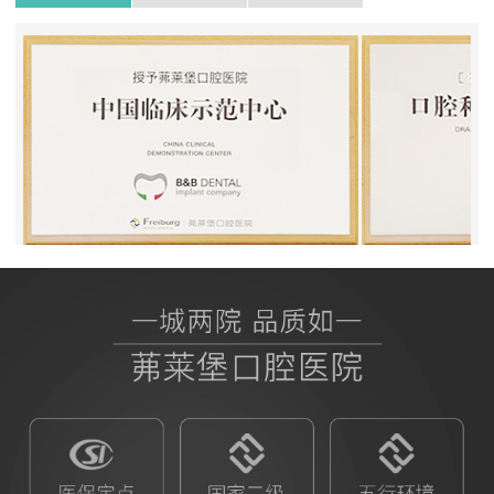
BB授权茀莱堡口腔医院
ITI