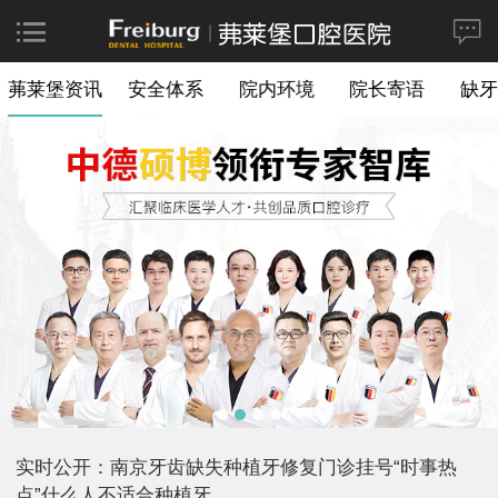
茀莱堡资讯
安全体系
院内环境
院长寄语
缺牙
实时公开：南京牙齿缺失种植牙修复门诊挂号“时事热
点”什么人不适合种植牙