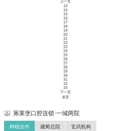
上一页
13
14
15
16
17
18
19
20
21
22
23
24
25
26
27
28
29
30
31
32
33
下一页
末页
茀莱堡口腔连锁·一城两院
种植合作
建邺总院
玄武机构