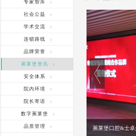
专家智库
社会公益
学术交流
连锁路线
品牌荣誉
茀莱堡资讯
安全体系
院内环境
院长寄语
数字茀莱堡
品质管理
茀莱堡口腔&士卓