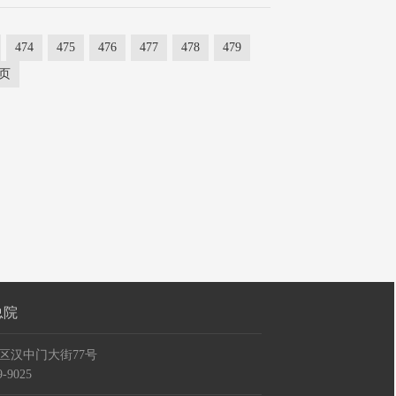
474
475
476
477
478
479
页
总院
区汉中门大街77号
-9025