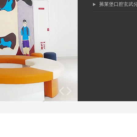
茀莱堡口腔玄武