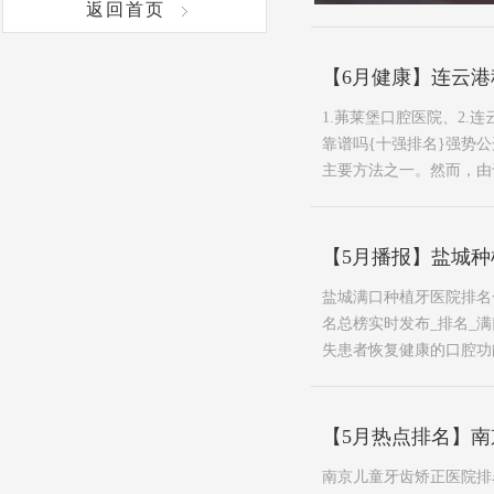
返回首页
【6月健康】连云港
1.茀莱堡口腔医院、2.
靠谱吗{十强排名}强势
主要方法之一。然而，由于
【5月播报】盐城种
盐城满口种植牙医院排名一
名总榜实时发布_排名_
失患者恢复健康的口腔功
【5月热点排名】南
南京儿童牙齿矫正医院排名