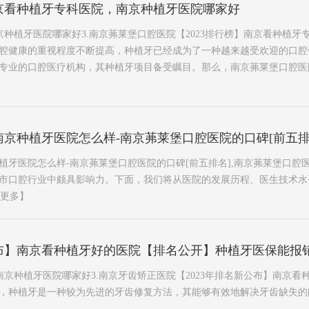
南京看种植牙专科医院，南京种植牙医院哪家好
南京种植牙医院哪家好3.南京茀莱堡口腔医院【2023排行榜】南京看种植
腔健康的重视程度不断提高，种植牙已经成为了一种越来越受欢迎的口腔
业的口腔医疗机构，其种植牙项目备受瞩目。那么，南京茀莱堡口腔医院种植
】南京种植牙医院怎么样-南京茀莱堡口腔医院的口碑[前五排
种植牙医院怎么样-南京茀莱堡口腔医院的口碑[前五排名],南京茀莱堡口
市口腔行业中颇具影响力。下面，我们将从医院的发展历程、医生技术水
更多】
公布】南京看种植牙好的医院【排名公开】种植牙医保能报
.南京种植牙医院哪家好3.南京牙齿矫正医院【2023年排名新公布】南京
，种植牙是一种较为先进的牙齿修复方法，其能够有效地解决牙齿缺失的问