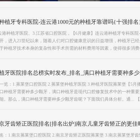
种植牙专科医院-连云港1000元的种植牙靠谱吗{十强排名
连云港种植牙医院、3.江苏省口腔医院，【6月健康】连云港种植牙专科医院-
公开，进入21世纪以来，随着人们对口腔健康意识的日益增强，种植牙已
种植牙技术本身的复杂性和手术所需的材料费用等因素，使得很多消费者对.
植牙医院排名总榜实时发布_排名_满口种植牙需要种多
览：1.茀莱堡口腔医院 2.茀莱堡种植牙医院 3.种植牙医院茀莱堡【5
满口种植牙需要种多少颗牙，满口种植牙是现代口腔修复技术中的一种重
能。那么，满口种植牙需要种多少颗牙齿呢？下面我们具体分析。通...
【
京牙齿矫正医院排名[排名出炉]南京儿童牙齿矫正的更佳
：1.南京茀莱堡口腔医院 2.南京牙齿矫正医院茀莱堡 3.南京茀莱堡牙