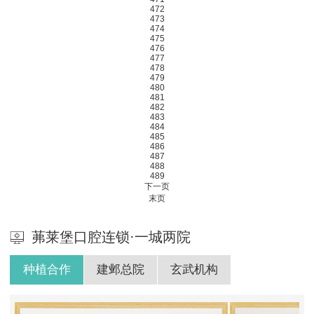
472
473
474
475
476
477
478
479
480
481
482
483
484
485
486
487
488
489
下一页
末页
茀莱堡口腔连锁·一城两院
种植合作
建邺总院
玄武机构