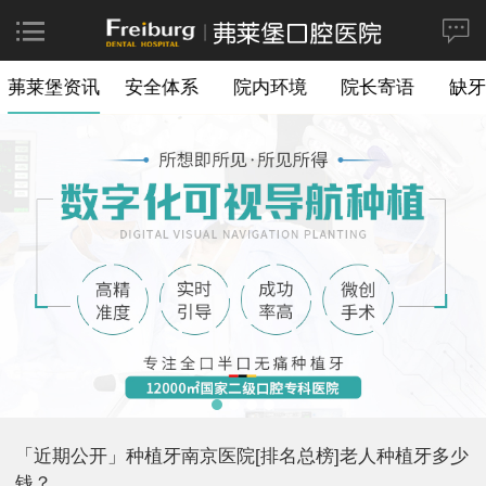
茀莱堡资讯
安全体系
院内环境
院长寄语
缺牙
「近期公开」种植牙南京医院[排名总榜]老人种植牙多少
钱？