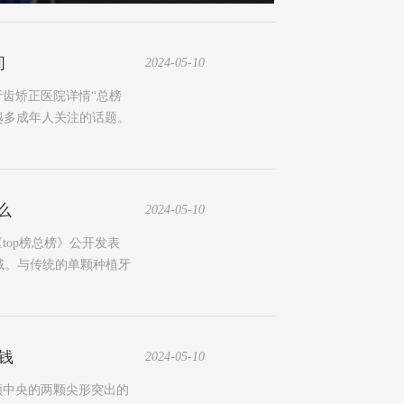
间
2024-05-10
牙齿矫正医院详情“总榜
越多成年人关注的话题。
么
2024-05-10
top榜总榜》公开发表
复领域。与传统的单颗种植牙
钱
2024-05-10
颌中央的两颗尖形突出的