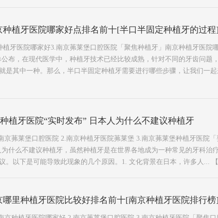
京种植牙医院哪家好点排名前十[半口半固定种植牙的过程
京种植牙医院哪家好3.南京茀莱堡口腔医院「聚焦种植牙」南京种植牙医院
单公布，在现代医学中，种植牙技术已经比较成熟，针对不同的牙齿问题
是其中一种。那么，半口半固定种植牙需要进行哪些步骤，让我们一起来了解
’种植牙医院“实时发布” 日本人为什么不建议种植牙
南京茀莱堡口腔医院 2.南京种植牙医院茀莱堡 3.南京茀莱堡种植牙医院「
日本人为什么不建议种植牙，虽然种植牙是在世界各地成为一种常见的牙科治
。以下是可能导致此现象的几个原因。1. 文化背景在日本，许多人...
京哪里种植牙医院比较好排名前十[南京种植牙医院排行榜
南京种植牙医院哪家好 2.南京茀莱堡口腔医院 3.南京种植牙医院「聚焦