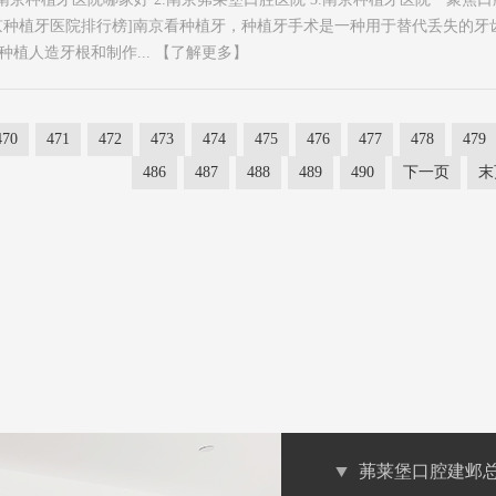
京种植牙医院排行榜]南京看种植牙，种植牙手术是一种用于替代丢失的牙
植人造牙根和制作...
【了解更多】
470
471
472
473
474
475
476
477
478
479
486
487
488
489
490
下一页
末
茀莱堡口腔建邺