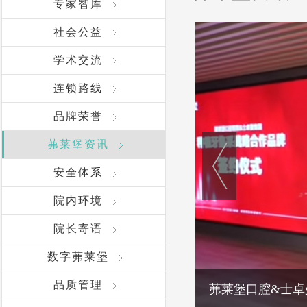
专家智库
社会公益
学术交流
连锁路线
品牌荣誉
茀莱堡资讯
安全体系
院内环境
院长寄语
数字茀莱堡
品质管理
茀莱堡口腔&士卓