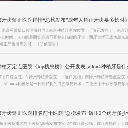
京牙齿矫正医院详情“总榜发布”成年人矫正牙齿要多长时
2.南京茀莱堡口腔医院挂号3.南京种植牙医院位置。「资讯发布」：南京
多长时间，人们的美丽笑容离不开整齐洁白的牙齿，而牙齿矫正成为越来
正牙齿所需的时...
【了解更多】
牙定点医院《top榜总榜》公开发表_allon4种植牙是什
江苏省口腔医院、3.徐州种植牙医院，「近日亮相」南徐州种植牙定点医院《
么意思，All-on-4种植牙是一种现代化的口腔修复技术，广泛应用于缺牙修
牙齿矫正医院排名前十医院“总榜发布”矫正2个虎牙多少
矫正医院排名前十医院“总榜发布”矫正2个虎牙多少钱，虎牙是指位于上