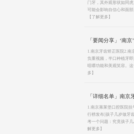
门牙，其外观形状如同虎
可能会影响自信心和面部形
【了解更多】
「要闻分享」‘南京
1.南京牙齿矫正医院2.
负重视频，半口种植牙即
咀嚼功能和美观笑容。这一
多】
「详细名单」南京牙
1.南京茀莱堡口腔医院挂
行榜发布]孩子几岁做牙
考一个问题：究竟孩子几岁
解更多】