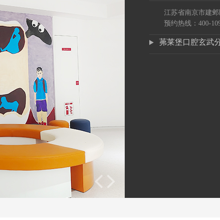
江苏省南京市建邺
预约热线：400-109
茀莱堡口腔玄武