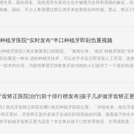
虎生风，因此得名。虽然虎牙在某些文化中被视为吉祥和美丽的象征，但
象。因此，不少人希望通过矫正虎牙来改善咬合和外观。那么，矫正2个虎牙需
’种植牙医院“实时发布”半口种植牙即刻负重视频
南京种植牙医院3.南京茀莱堡口腔医院。「要闻分享」‘南京’种植牙医院“实
刻负重是一种先 进的种植牙技术，可以在手术后立即安装人工牙冠，使
技术的出现，为那些希望尽快恢复牙齿功能的人们提供了一个更好的选择。首
齿矫正医院治疗[前十排行榜发布]孩子几岁做牙齿矫正
号2.南京牙齿矫正医院在哪3.南京种植牙医院位置。「详细名单」南京牙
齿矫正更好，牙齿矫正是许多孩子在成长阶段面临的问题。随着孩子的生
开始做牙齿矫正更为适宜？本文将从孩子口腔发育情况、生理成熟度、心理适