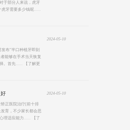
对于部分人来说，虎牙
要多少钱呢......
2024-05-10
时发布”半口种植牙即刻
患者能够在手术当天恢复
先......
【了解更
更好
2024-05-10
齿矫正医院治疗[前十排
长发育，不少家长都会思
应能力......
【了