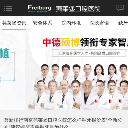
茀莱堡资讯
安全体系
院内环境
院长寄语
缺牙
蕞新排行南京茀莱堡口腔医院怎么样种牙报价表“全新公
布”建议镶牙不要种牙是为什么