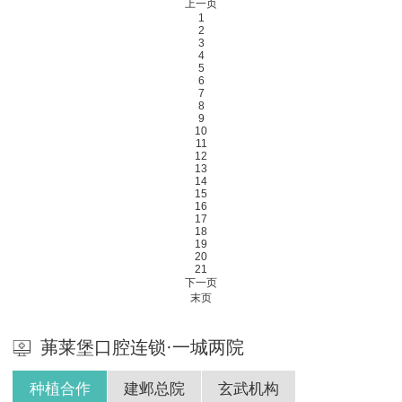
上一页
1
2
3
4
5
6
7
8
9
10
11
12
13
14
15
16
17
18
19
20
21
下一页
末页
茀莱堡口腔连锁·一城两院
种植合作
建邺总院
玄武机构