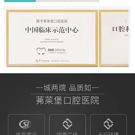
BB授权茀莱堡口腔医院
ITI