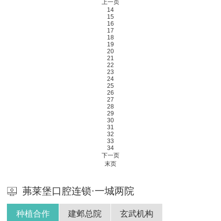
上一页
14
15
16
17
18
19
20
21
22
23
24
25
26
27
28
29
30
31
32
33
34
下一页
末页
茀莱堡口腔连锁·一城两院
种植合作
建邺总院
玄武机构