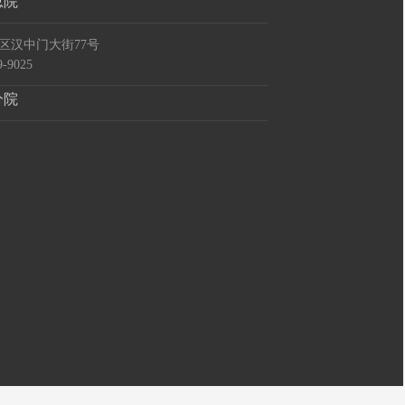
总院
区汉中门大街77号
-9025
分院