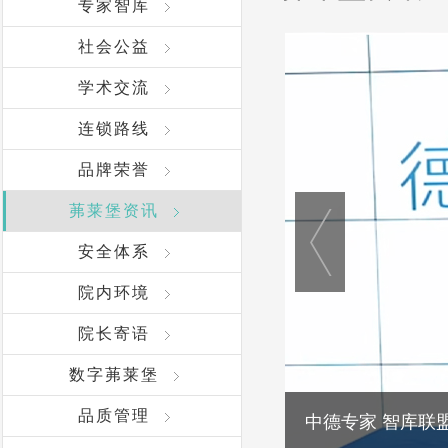
专家智库
社会公益
学术交流
连锁路线
品牌荣誉
茀莱堡资讯
安全体系
院内环境
院长寄语
数字茀莱堡
品质管理
茀莱堡口腔&士卓