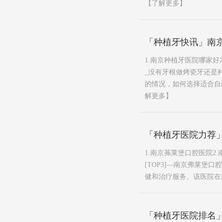
【了解更多】
「种植牙快讯」南
1.南京种植牙医院哪家
_没有牙根做烤瓷牙还是
的情况，如何选择适合自己
解更多】
「种植牙医院力荐」
1.南京茀莱堡口腔医院2
[TOP3]—南京弗莱
健和治疗服务。该医院在
「种植牙医院排名