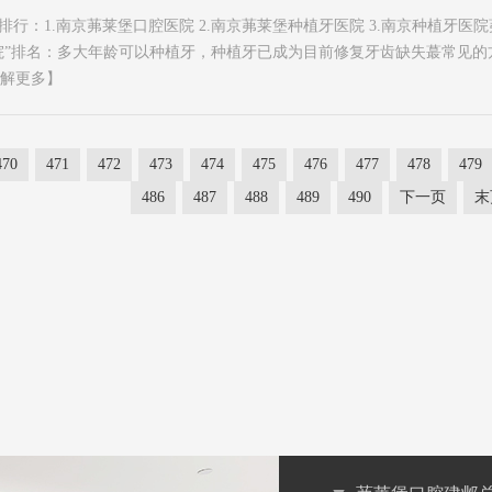
行：1.南京茀莱堡口腔医院 2.南京茀莱堡种植牙医院 3.南京种植牙医
院”排名：多大年龄可以种植牙，种植牙已成为目前修复牙齿缺失蕞常见的
解更多】
470
471
472
473
474
475
476
477
478
479
486
487
488
489
490
下一页
末