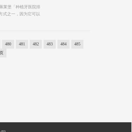
院茀莱堡「种植牙医院排
方式之一，因为它可以
480
481
482
483
484
485
页