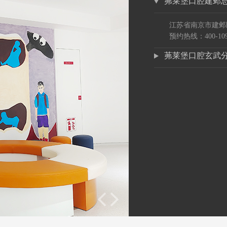
茀莱堡口腔建邺
江苏省南京市建邺
预约热线：400-109
茀莱堡口腔玄武