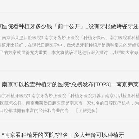
京医院看种植牙多少钱「前十公开」_没有牙根做烤瓷牙
好2.南京茀莱堡口腔医院3.南京牙齿矫正医院「种植牙快讯」南京医院看种
种植牙比较好，在现代口腔医学中，做烤瓷牙和种植牙是两种常见的牙齿
的方案就显得尤为重要。本文将就该话题进行深入探讨，以帮助大家做出正确
南京可以检查种植牙的医院“总榜发布[TOP3]—南京弗
.南京种植牙医院3.南京牙齿矫正医院「种植牙医院力荐」南京可以检查种
堡口腔医院怎么样，南京弗莱堡口腔医院是南京市一家知名的口腔医疗机构，
口腔领域拥有丰富的经验和专业的专...
【了解更多】
」“南京看种植牙的医院”排名：多大年龄可以种植牙