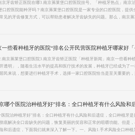
2.南京牙齿矫正医院在哪3.南京茀莱堡口腔医院挂号。「种植牙热点」南京
京茀莱堡口腔医院能种牙吗？南京茀莱堡口腔医院是一家专业的口腔医院，提
见的牙齿修复方式，可以帮助患者解决牙齿缺失的问题。那么，南京茀莱堡口
京一些看种植牙的医院“排名公开民营医院种植牙哪家好「
2.南京茀莱堡口腔医院3.南京牙齿矫正医院「种植牙新闻」南京一些看种
开透明」，随着生活水平的提高和医疗技术的发展，种植牙已经成为了一
民来说，想要进行种植牙手术，选择一家口腔医院恰当是至关重要的，这里重
南京哪个医院治种植牙好”排名：全口种植牙有什么风险和
个医院治种植牙好”排名：全口种植牙有什么风险和后遗症，全口种植牙是
彻底解决全口齿缺失的问题，恢复美丽的笑容和正常的咀嚼功能。但是，
和后遗症，下面我们就来深入了解一下。一、风险1.手术风险全口种植牙需要